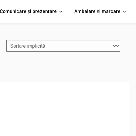
Comunicare și prezentare
Ambalare și marcare
Sort content
Filtreaza