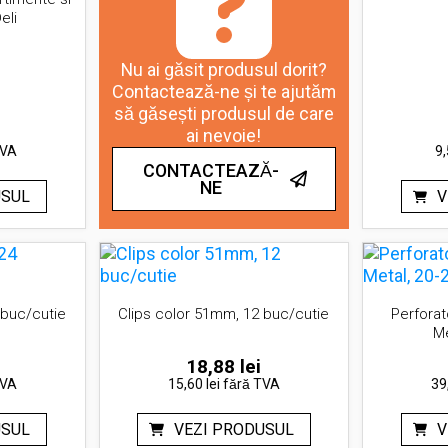
eli
Nu ai găsit produsul dorit?
Contactează-ne și te ajutăm
să găsești produsul de care
ai nevoie!
TVA
9,
CONTACTEAZĂ-
NE
USUL
V
 buc/cutie
Clips color 51mm, 12 buc/cutie
Perfora
Me
18,88
lei
TVA
15,60 lei
fără TVA
39
USUL
VEZI PRODUSUL
V