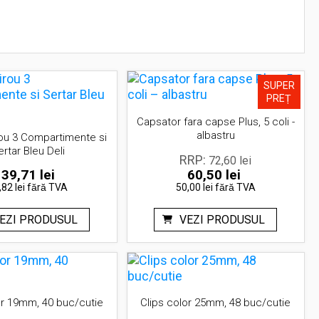
SUPER
PREȚ
Capsator fara capse Plus, 5 coli -
albastru
rou 3 Compartimente si
ertar Bleu Deli
72,60
lei
39,71
lei
60,50
lei
Prețul
Prețul
,82 lei
fără TVA
50,00 lei
fără TVA
inițial
curent
a
este:
EZI PRODUSUL
VEZI PRODUSUL
fost:
60,50 lei.
72,60 lei.
or 19mm, 40 buc/cutie
Clips color 25mm, 48 buc/cutie