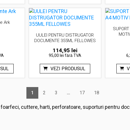
e Ark
SUPORT
MOTI
UULEI PENTRU DISTRUGATOR
DOCUMENTE 355ML FELLOWES
114,95
lei
VA
95,00 lei
fără TVA
6,
USUL
VEZI PRODUSUL
V
1
2
3
…
17
18
, foarfeci, cuttere, harti, perforatoare, suporturi pentru 