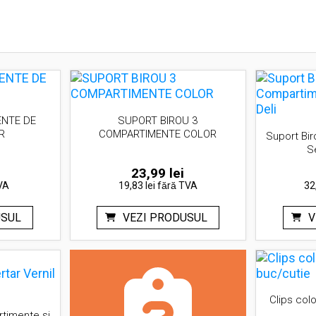
NTE DE
SUPORT BIROU 3
R
COMPARTIMENTE COLOR
Suport Bi
S
23,99
lei
VA
19,83 lei
fără TVA
32
USUL
VEZI PRODUSUL
V
Clips col
timente si