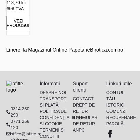
113,70 lei
fără TVA
VEZI
PRODUSUL
Linere, la Magazinul Online PapetarieBirotica.com.ro
Informații
Suport
Linkuri utile
clienți
DESPRE NOI
CONTUL
TRANSPORT
CONTACT
TĂU
ȘI PLATĂ
DREPT DE
ISTORIC
0314 260
POLITICA DE
RETUR
COMENZI
290
CONFIDENȚIALITATE
FORMULAR
RECUPERARE
0771 256
ȘI COOKIE
DE RETUR
PAROLĂ
120
TERMENI ȘI
ANPC
office@lafitte.ro
CONDIȚII