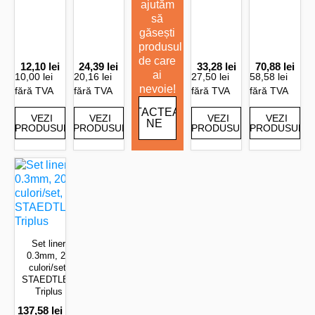
ajutăm
să
găsești
produsul
de care
12,10
lei
24,39
lei
33,28
lei
70,88
lei
ai
10,00 lei
20,16 lei
27,50 lei
58,58 lei
nevoie!
fără TVA
fără TVA
fără TVA
fără TVA
CONTACTEAZĂ-
VEZI
VEZI
VEZI
VEZI
NE
PRODUSUL
PRODUSUL
PRODUSUL
PRODUSUL
Set liner
0.3mm, 20
culori/set,
STAEDTLER
Triplus
137,58
lei