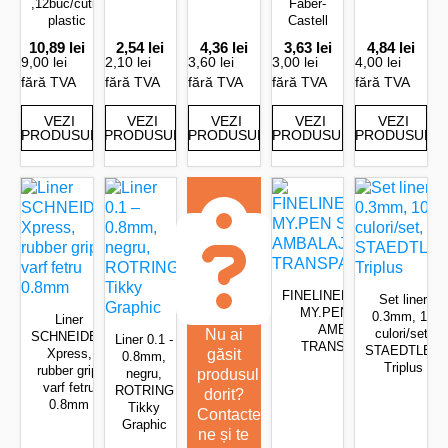
,12buc/cutie
Faber-
plastic
Castell
10,89
lei
2,54
lei
4,36
lei
3,63
lei
4,84
lei
9,00 lei
2,10 lei
3,60 lei
3,00 lei
4,00 lei
fără TVA
fără TVA
fără TVA
fără TVA
fără TVA
VEZI
VEZI
VEZI
VEZI
VEZI
PRODUSUL
PRODUSUL
PRODUSUL
PRODUSUL
PRODUSUL
FINELINER+CARIOCA
Set liner
MY.PEN SET 10
0.3mm, 10
Liner
AMBALAJ
Nu ai
culori/set,
SCHNEIDER
Liner 0.1 -
TRANSPARENT
STAEDTLER
Xpress,
găsit
0.8mm,
Triplus
rubber grip,
negru,
produsul
varf fetru
ROTRING
dorit?
0.8mm
Tikky
Contactează-
Graphic
ne și te