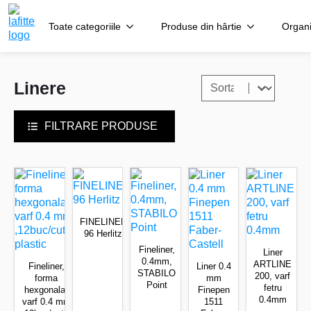
Toate categoriile
Produse din hârtie
Organi
Sort content
Filtreaza
Linere
FILTRARE PRODUSE
FINELINER
96 Herlitz
Fineliner,
Liner
0.4mm,
ARTLINE
Fineliner,
Liner 0.4
STABILO
200, varf
forma
mm
Point
fetru
hexgonala,
Finepen
0.4mm
varf 0.4 mm
1511