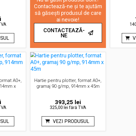
Contactează-ne și te ajutăm
să găsești produsul de care
i
ai nevoie!
TVA
140
CONTACTEAZĂ-
NE
USUL
V
format A0+,
Hartie pentru plotter, format A0+,
914mm x
gramaj 90 g/mp, 914mm x 45m
i
393,25
lei
TVA
325,00 lei
fără TVA
USUL
VEZI PRODUSUL