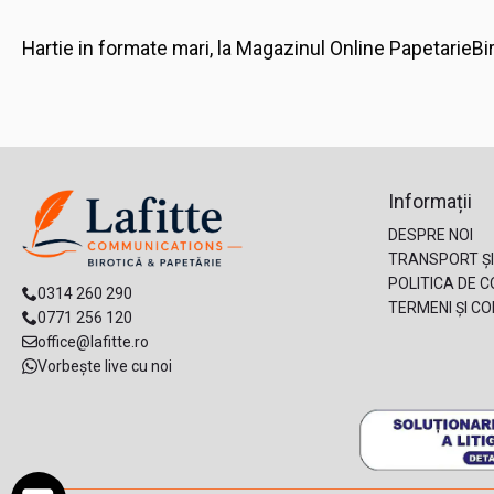
Hartie in formate mari, la Magazinul Online PapetarieBi
Informații
DESPRE NOI
TRANSPORT ȘI
POLITICA DE C
0314 260 290
TERMENI ȘI CON
0771 256 120
office@lafitte.ro
Vorbește live cu noi