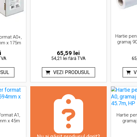
Hartie pen
format A0+,
gramaj 9
mm x 175m
i
65,59
lei
TVA
54,21 lei
fără TVA
65
USUL
VEZI PRODUSUL
V
format A1,
Hartie pen
4mm x 45m
gramaj
Nu ai găsit produsul dorit?