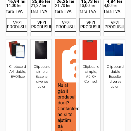
16,94
lei
25,86
lei
26,26
lei
15,73
lei
4,84
lei
14,00 lei
21,37 lei
21,70 lei
13,00 lei
4,00 lei
fără TVA
fără TVA
fără TVA
fără TVA
fără TVA
VEZI
VEZI
VEZI
VEZI
VEZI
PRODUSUL
PRODUSUL
PRODUSUL
PRODUSUL
PRODUSUL
Clipboard
Clipboard
Clipboard
Clipboard
A4, dublu,
simplu
simplu,
dublu
EVOffice
Esselte,
A5, Q-
Esselte,
diverse
Connect
diverse
Nu ai
culori
culori
găsit
produsul
dorit?
Contactează-
ne și te
ajutăm
să