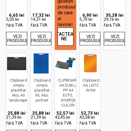
găsești
produsul
de care
6,65
lei
17,32
lei
6,90
lei
35,28
lei
ai
5,50 lei
14,31 lei
5,70 lei
29,16 lei
nevoie!
fără TVA
fără TVA
fără TVA
fără TVA
CONTACTEAZĂ-
VEZI
VEZI
VEZI
VEZI
NE
PRODUSUL
PRODUSUL
PRODUSUL
PRODUSUL
Clipboard
Clipboard
CLIPBOARD
Clipboard
simplu
simplu
A4 DUBLU
A4, LEITZ
plastifiat
plastifiat
PP A4
WOW
Alco, A3
A3, Alco,
EOTG,
landscape.
portrait
DIVERSE
CULORI
25,88
lei
25,88
lei
52,57
lei
52,73
lei
21,39 lei
21,39 lei
43,45 lei
43,58 lei
fără TVA
fără TVA
fără TVA
fără TVA