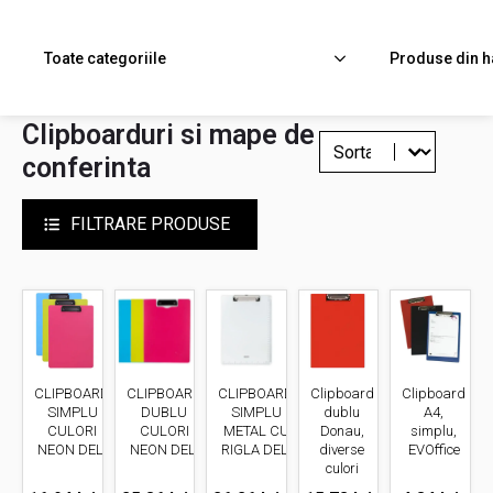
Toate categoriile
Produse din h
Clipboarduri si mape de
Sort content
Filtreaza
conferinta
FILTRARE PRODUSE
CLIPBOARD
CLIPBOARD
Clipboard
Clipboard
CLIPBOARD
DUBLU
SIMPLU
dublu
A4,
SIMPLU
CULORI
METAL CU
Donau,
simplu,
CULORI
NEON DELI
RIGLA DELI
diverse
EVOffice
NEON DELI
culori