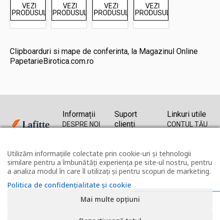
VEZI
VEZI
VEZI
VEZI
PRODUSUL
PRODUSUL
PRODUSUL
PRODUSUL
Clipboarduri si mape de conferinta, la Magazinul Online
PapetarieBirotica.com.ro
Informații
Suport
Linkuri utile
clienți
DESPRE NOI
CONTUL TĂU
TRANSPORT
CONTACT
ISTORIC
ȘI PLATĂ
DREPT DE
COMENZI
Utilizăm informațiile colectate prin cookie-uri și tehnologii
0314 260
POLITICA DE
RETUR
RECUPERARE
similare pentru a îmbunătăți experiența pe site-ul nostru, pentru
290
CONFIDENȚIALITATE
FORMULAR
PAROLĂ
a analiza modul în care îl utilizați și pentru scopuri de marketing.
0771 256
ȘI COOKIE
DE RETUR
120
TERMENI ȘI
ANPC
Politica de confidențialitate și cookie
office@lafitte.ro
CONDIȚII
Mai multe opțiuni
Vorbește
live cu noi