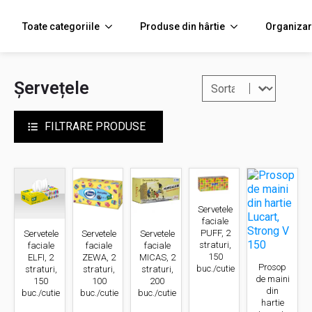
Toate categoriile
Produse din hârtie
Organizar
Sort content
Filtreaza
Șervețele
FILTRARE PRODUSE
Servetele
faciale
PUFF, 2
Servetele
Servetele
Servetele
straturi,
faciale
faciale
faciale
150
ELFI, 2
ZEWA, 2
MICAS, 2
Prosop
buc./cutie
straturi,
straturi,
straturi,
de maini
150
100
200
din
buc./cutie
buc./cutie
buc./cutie
hartie