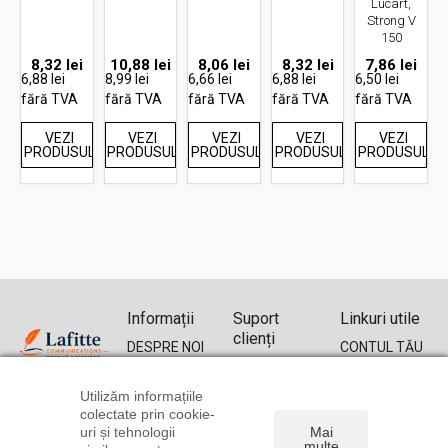
Lucart,
Strong V
150
8,32
lei
10,88
lei
8,06
lei
8,32
lei
7,86
lei
6,88 lei
8,99 lei
6,66 lei
6,88 lei
6,50 lei
fără TVA
fără TVA
fără TVA
fără TVA
fără TVA
VEZI
VEZI
VEZI
VEZI
VEZI
PRODUSUL
PRODUSUL
PRODUSUL
PRODUSUL
PRODUSUL
Informații
Suport
Linkuri utile
clienți
DESPRE NOI
CONTUL TĂU
TRANSPORT
CONTACT
ISTORIC
ȘI PLATĂ
DREPT DE
COMENZI
Utilizăm informațiile
0314 260
POLITICA DE
RETUR
RECUPERARE
colectate prin cookie-
290
CONFIDENȚIALITATE
FORMULAR
PAROLĂ
uri și tehnologii
Mai
0771 256
multe
ȘI COOKIE
DE RETUR