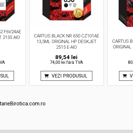
2 F6V24AE
CARTUS BLACK NR.650 CZ101AE
 2135 AIO
CARTUS B
13,5ML ORIGINAL HP DESKJET
ORIGINAL
2515 E-AIO
89,54
lei
TVA
74,00 lei
fără TVA
80
USUL
VEZI PRODUSUL
V
tarieBirotica.com.ro