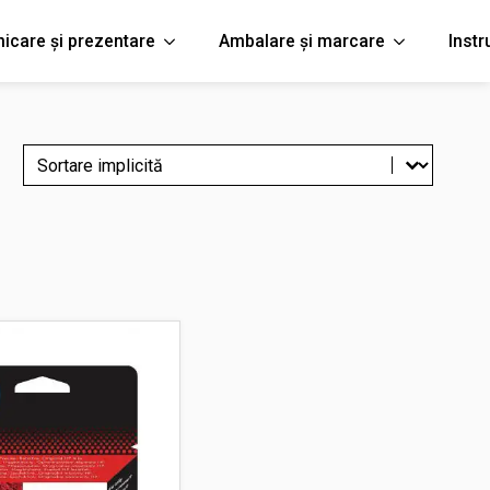
icare și prezentare
Ambalare și marcare
Inst
Sort content
Filtreaza