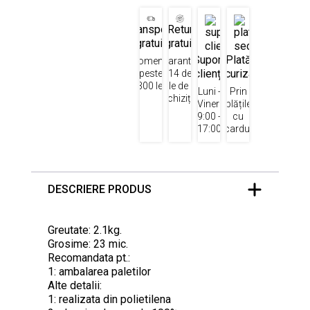
Transport
Retur
gratuit
gratuit
Suport
Plată
Comenzi
Garantat
clienți
securizată
peste
14 de
300 lei
zile de la
Luni -
Prin
achiziție
Vineri
plățile
9:00 -
cu
17:00
cardul
DESCRIERE PRODUS
Greutate: 2.1kg.
Grosime: 23 mic.
Recomandata pt.:
1: ambalarea paletilor
Alte detalii:
1: realizata din polietilena