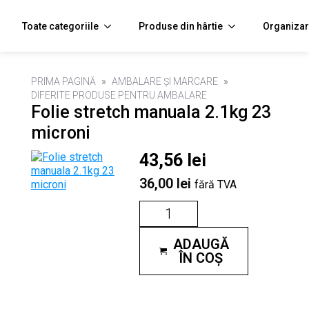
Toate categoriile
Produse din hârtie
Organizar
PRIMA PAGINĂ
AMBALARE ȘI MARCARE
DIFERITE PRODUSE PENTRU AMBALARE
Folie stretch manuala 2.1kg 23
microni
43,56
lei
36,00 lei
fără TVA
Cantitate
Folie
stretch
manuala
ADAUGĂ
2.1kg
ÎN COȘ
23
microni