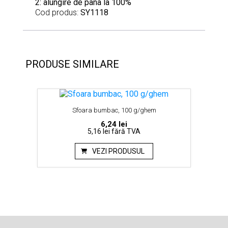
2: alungire de pana la 100%
Cod produs:
SY1118
PRODUSE SIMILARE
Banda
Sfoara bumbac, 100 g/ghem
6,24
lei
5,16 lei
fără TVA
VEZI PRODUSUL