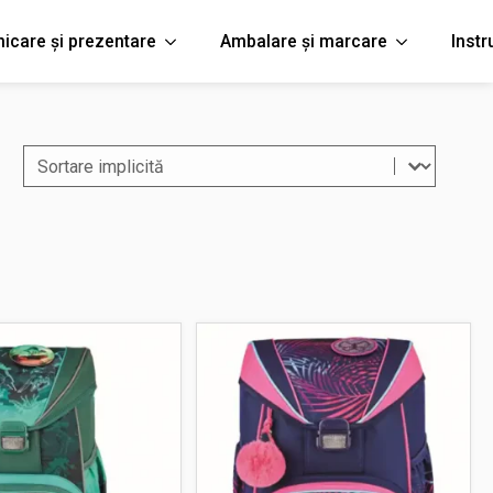
icare și prezentare
Ambalare și marcare
Inst
Sort content
Filtreaza