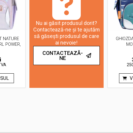
Nu ai găsit produsul dorit?
Contactează-ne și te ajutăm
să găsești produsul de care
T NATURE
GHIOZDA
ai nevoie!
RL POWER,
MO
CONTACTEAZĂ-
NE
i
TVA
250
USUL
V