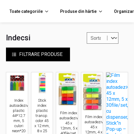
Toate categoriile
Produse din hârtie
Organizar
Sort content
Filtreaza
Indecsi
FILTRARE PRODUSE
Index
Stick
autoadeziv
index
plastic
plastic
Film index
44*12.7
transp.
Film index
autoadeziv
mm, 5
color 45
autoadeziv
45 x
culori
x 12 mm,
45 x
12mm, 5 x
neon*20
8 x 25
12mm, 4 x
40file/set,