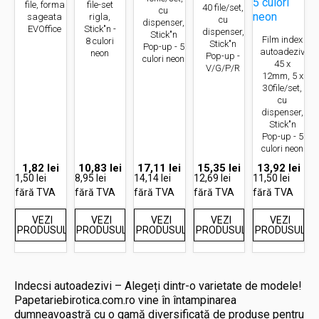
file, forma
file-set
40 file/set,
cu
sageata
rigla,
cu
dispenser,
EVOffice
Stick"n -
dispenser,
Stick"n
Film index
8 culori
Stick"n
Pop-up - 5
autoadeziv
neon
Pop-up -
culori neon
45 x
V/G/P/R
12mm, 5 x
30file/set,
cu
dispenser,
Stick"n
Pop-up - 5
culori neon
1,82
lei
10,83
lei
17,11
lei
15,35
lei
13,92
lei
1,50 lei
8,95 lei
14,14 lei
12,69 lei
11,50 lei
fără TVA
fără TVA
fără TVA
fără TVA
fără TVA
VEZI
VEZI
VEZI
VEZI
VEZI
PRODUSUL
PRODUSUL
PRODUSUL
PRODUSUL
PRODUSUL
Indecsi autoadezivi – Alegeți dintr-o varietate de modele!
Papetariebirotica.com.ro vine în întampinarea
dumneavoastră cu o gamă diversificată de produse pentru