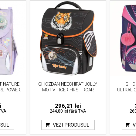
T NATURE
GHIOZDAN NEECHIPAT JOLLY,
GHIO
RL POWER,
MOTIV TIGER FIRST ROAR
ULTRALI
i
296,21
lei
TVA
244,80 lei
fără TVA
260
USUL
VEZI PRODUSUL
V