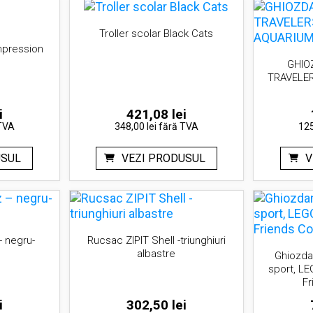
Troller scolar Black Cats
Impression
GHIO
TRAVELER
i
421,08
lei
TVA
348,00 lei
fără TVA
125
USUL
VEZI PRODUSUL
V
- negru-
Rucsac ZIPIT Shell -triunghiuri
albastre
Ghiozda
sport, LE
Fr
i
302,50
lei