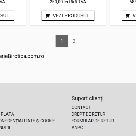
TVA
250,00 lei
fără TVA
583
USUL
VEZI PRODUSUL
V
1
2
arieBirotica.com.ro
Suport clienți
CONTACT
 PLATĂ
DREPT DE RETUR
ONFIDENȚIALITATE ȘI COOKIE
FORMULAR DE RETUR
DIȚII
ANPC