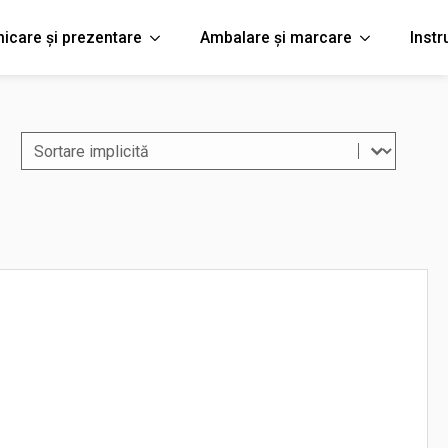
icare și prezentare
Ambalare și marcare
Inst
Sort content
Filtreaza