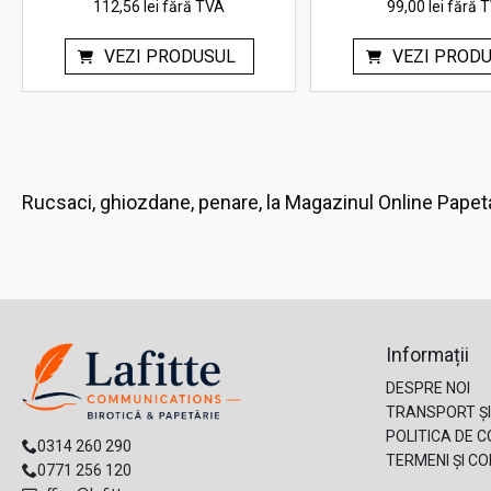
112,56 lei
fără TVA
99,00 lei
fără 
VEZI PRODUSUL
VEZI PROD
Rucsaci, ghiozdane, penare, la Magazinul Online Papet
Informații
DESPRE NOI
TRANSPORT ȘI
POLITICA DE C
0314 260 290
TERMENI ȘI CON
0771 256 120