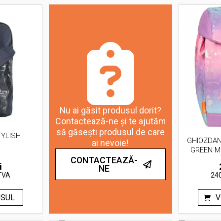
Nu ai găsit produsul dorit?
Contactează-ne și te ajutăm
să găsești produsul de care
YLISH
GHIOZDAN
ai nevoie!
GREEN M
CONTACTEAZĂ-
i
NE
TVA
240
USUL
V